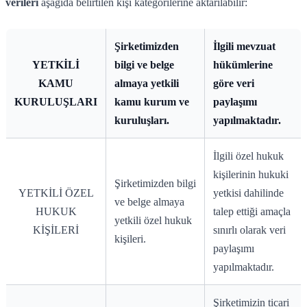
verileri
aşağıda belirtilen kişi kategorilerine aktarılabilir:
Şirketimizden
İlgili mevzuat
YETKİLİ
bilgi ve belge
hükümlerine
KAMU
almaya yetkili
göre veri
KURULUŞLARI
kamu kurum ve
paylaşımı
kuruluşları.
yapılmaktadır.
İlgili özel hukuk
kişilerinin hukuki
Şirketimizden bilgi
YETKİLİ ÖZEL
yetkisi dahilinde
ve belge almaya
HUKUK
talep ettiği amaçla
yetkili özel hukuk
KİŞİLERİ
sınırlı olarak veri
kişileri.
paylaşımı
yapılmaktadır.
Şirketimizin ticari