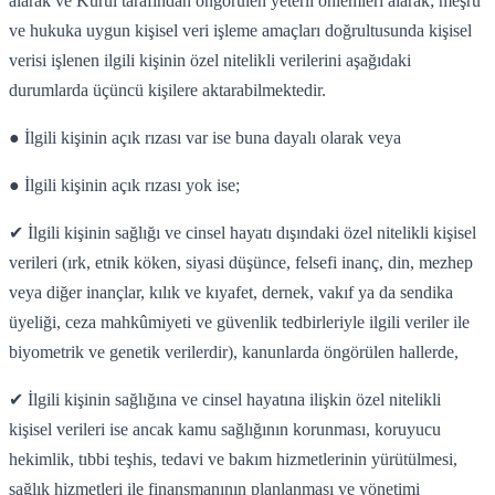
alarak ve Kurul tarafından öngörülen yeterli önlemleri alarak; meşru
ve hukuka uygun kişisel veri işleme amaçları doğrultusunda kişisel
verisi işlenen ilgili kişinin özel nitelikli verilerini aşağıdaki
durumlarda üçüncü kişilere aktarabilmektedir.
● İlgili kişinin açık rızası var ise buna dayalı olarak veya
● İlgili kişinin açık rızası yok ise;
✔
İlgili kişinin sağlığı ve cinsel hayatı dışındaki özel nitelikli kişisel
verileri (ırk, etnik köken, siyasi düşünce, felsefi inanç, din, mezhep
veya diğer inançlar, kılık ve kıyafet, dernek, vakıf ya da sendika
üyeliği, ceza mahkûmiyeti ve güvenlik tedbirleriyle ilgili veriler ile
biyometrik ve genetik verilerdir), kanunlarda öngörülen hallerde,
✔
İlgili kişinin sağlığına ve cinsel hayatına ilişkin özel nitelikli
kişisel verileri ise ancak kamu sağlığının korunması, koruyucu
hekimlik, tıbbi teşhis, tedavi ve bakım hizmetlerinin yürütülmesi,
sağlık hizmetleri ile finansmanının planlanması ve yönetimi