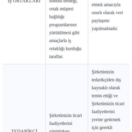
İŞ ORTAKLARI
sonrası desteği,
etmek amacıyla
ortak müşteri
sınırlı olarak veri
bağlılığı
paylaşımı
programlarının
yapılmaktadır.
yürütülmesi gibi
amaçlarla iş
ortaklığı kurduğu
taraflar.
Şirketimizin
tedarikçiden dış
kaynaklı olarak
temin ettiği ve
Şirketimizin ticari
faaliyetlerini
Şirketimizin ticari
yerine getirmek
faaliyetlerini
için gerekli
TEDARİKÇİ
yürütürken