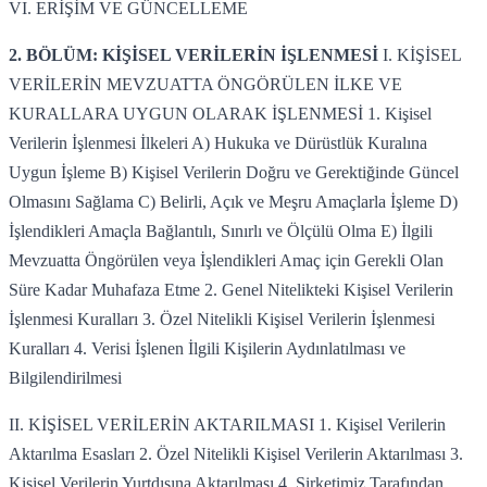
VI. ERİŞİM VE GÜNCELLEME
2. BÖLÜM: KİŞİSEL VERİLERİN İŞLENMESİ
I. KİŞİSEL
VERİLERİN MEVZUATTA ÖNGÖRÜLEN İLKE VE
KURALLARA UYGUN OLARAK İŞLENMESİ 1. Kişisel
Verilerin İşlenmesi İlkeleri A) Hukuka ve Dürüstlük Kuralına
Uygun İşleme B) Kişisel Verilerin Doğru ve Gerektiğinde Güncel
Olmasını Sağlama C) Belirli, Açık ve Meşru Amaçlarla İşleme D)
İşlendikleri Amaçla Bağlantılı, Sınırlı ve Ölçülü Olma E) İlgili
Mevzuatta Öngörülen veya İşlendikleri Amaç için Gerekli Olan
Süre Kadar Muhafaza Etme 2. Genel Nitelikteki Kişisel Verilerin
İşlenmesi Kuralları 3. Özel Nitelikli Kişisel Verilerin İşlenmesi
Kuralları 4. Verisi İşlenen İlgili Kişilerin Aydınlatılması ve
Bilgilendirilmesi
II. KİŞİSEL VERİLERİN AKTARILMASI 1. Kişisel Verilerin
Aktarılma Esasları 2. Özel Nitelikli Kişisel Verilerin Aktarılması 3.
Kişisel Verilerin Yurtdışına Aktarılması 4. Şirketimiz Tarafından