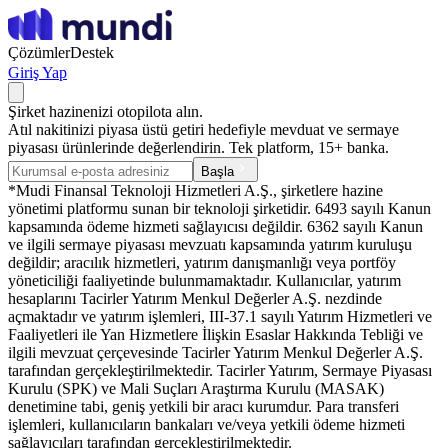
Çözümler
Destek
Giriş Yap
Şirket hazinenizi otopilota alın.
Atıl nakitinizi piyasa üstü getiri hedefiyle mevduat ve sermaye
piyasası ürünlerinde değerlendirin. Tek platform, 15+ banka.
Başla
*Mudi Finansal Teknoloji Hizmetleri A.Ş., şirketlere hazine
yönetimi platformu sunan bir teknoloji şirketidir. 6493 sayılı Kanun
kapsamında ödeme hizmeti sağlayıcısı değildir. 6362 sayılı Kanun
ve ilgili sermaye piyasası mevzuatı kapsamında yatırım kuruluşu
değildir; aracılık hizmetleri, yatırım danışmanlığı veya portföy
yöneticiliği faaliyetinde bulunmamaktadır. Kullanıcılar, yatırım
hesaplarını Tacirler Yatırım Menkul Değerler A.Ş. nezdinde
açmaktadır ve yatırım işlemleri, III-37.1 sayılı Yatırım Hizmetleri ve
Faaliyetleri ile Yan Hizmetlere İlişkin Esaslar Hakkında Tebliği ve
ilgili mevzuat çerçevesinde Tacirler Yatırım Menkul Değerler A.Ş.
tarafından gerçekleştirilmektedir. Tacirler Yatırım, Sermaye Piyasası
Kurulu (SPK) ve Mali Suçları Araştırma Kurulu (MASAK)
denetimine tabi, geniş yetkili bir aracı kurumdur. Para transferi
işlemleri, kullanıcıların bankaları ve/veya yetkili ödeme hizmeti
sağlayıcıları tarafından gerçekleştirilmektedir.